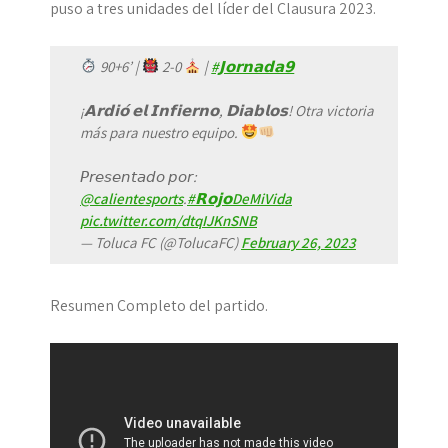
puso a tres unidades del líder del Clausura 2023.
90+6’ |
2-0
|
#𝗝𝗼𝗿𝗻𝗮𝗱𝗮𝟵
¡𝗔𝗿𝗱𝗶𝗼́ 𝗲𝗹 𝗜𝗻𝗳𝗶𝗲𝗿𝗻𝗼, 𝗗𝗶𝗮𝗯𝗹𝗼𝘀! Otra victoria
más para nuestro equipo.
𝘗𝘳𝘦𝘴𝘦𝘯𝘵𝘢𝘥𝘰 𝘱𝘰𝘳:
@calientesports
.
#𝗥𝗼𝗷𝗼DeMiVida
pic.twitter.com/dtqIJKnSNB
— Toluca FC (@TolucaFC)
February 26, 2023
Resumen Completo del partido.