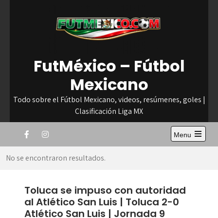
Skip
to
content
FutMéxico – Fútbol
Mexicano
Todo sobre el Fútbol Mexicano, videos, resúmenes, goles |
Clasificación Liga MX
Menu
Open
the
No se encontraron resultados.
main
menu
Toluca se impuso con autoridad
al Atlético San Luis | Toluca 2-0
Atlético San Luis | Jornada 9