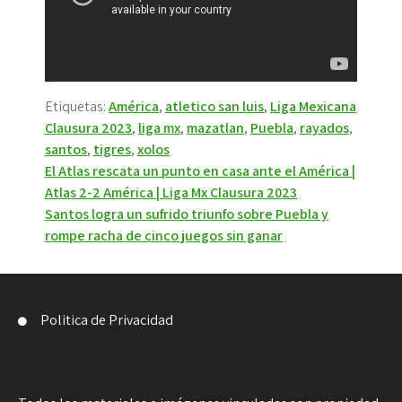
Etiquetas:
América
,
atletico san luis
,
Liga Mexicana
Clausura 2023
,
liga mx
,
mazatlan
,
Puebla
,
rayados
,
santos
,
tigres
,
xolos
Navegación
El Atlas rescata un punto en casa ante el América |
Atlas 2-2 América | Liga Mx Clausura 2023
de
Santos logra un sufrido triunfo sobre Puebla y
entradas
rompe racha de cinco juegos sin ganar
Politica de Privacidad