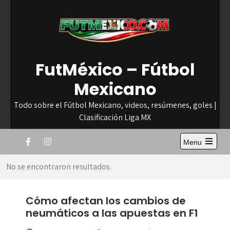
Skip
to
content
FutMéxico – Fútbol
Mexicano
Todo sobre el Fútbol Mexicano, videos, resúmenes, goles |
Clasificación Liga MX
Menu
Open
the
No se encontraron resultados.
main
menu
Cómo afectan los cambios de
neumáticos a las apuestas en F1