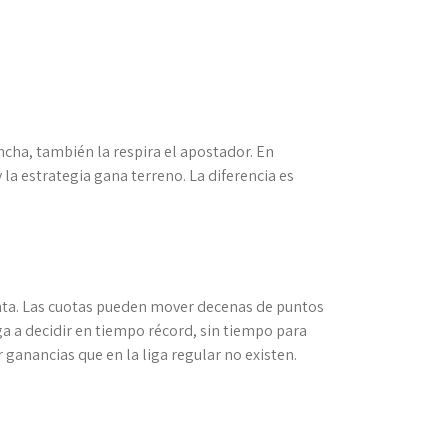
ancha, también la respira el apostador. En
la estrategia gana terreno. La diferencia es
enta. Las cuotas pueden mover decenas de puntos
a a decidir en tiempo récord, sin tiempo para
 ganancias que en la liga regular no existen.