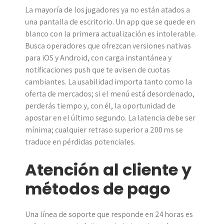
La mayoría de los jugadores ya no están atados a
una pantalla de escritorio. Un app que se quede en
blanco con la primera actualización es intolerable.
Busca operadores que ofrezcan versiones nativas
para iOS y Android, con carga instantánea y
notificaciones push que te avisen de cuotas
cambiantes. La usabilidad importa tanto como la
oferta de mercados; si el menú está desordenado,
perderás tiempo y, con él, la oportunidad de
apostar en el último segundo. La latencia debe ser
mínima; cualquier retraso superior a 200 ms se
traduce en pérdidas potenciales.
Atención al cliente y
métodos de pago
Una línea de soporte que responde en 24 horas es