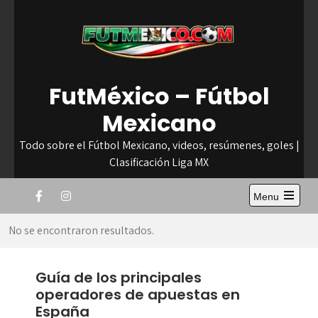
Skip
to
content
FutMéxico – Fútbol
Mexicano
Todo sobre el Fútbol Mexicano, videos, resúmenes, goles |
Clasificación Liga MX
Menu
Open
the
No se encontraron resultados.
main
menu
Guía de los principales
operadores de apuestas en
España