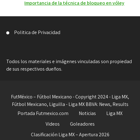
de
Importancia de la técnica de bloqueo en vóley
entradas
Politica de Privacidad
Todos los materiales e imágenes vinculadas son propiedad
de sus respectivos dueños.
FutMéxico – Fútbol Mexicano - Copyright 2024 - Liga MX,
Fútbol Mexicano, Liguilla - Liga MX BBVA: News, Results
Portada Futmexico.com
Noticias
Liga MX
Videos
Goleadores
Clasificación Liga MX – Apertura 2026