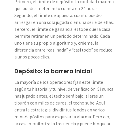
Primero, el límite de depósito: la cantidad máxima
que puedes meter en tu cuenta en 24 horas.
Segundo, el límite de apuesta: cuánto puedes
arriesgar en una sola jugada o en una serie de ellas.
Tercero, el límite de ganancia: el tope que la casa
permite retirar en un periodo determinado. Cada
uno tiene su propio algoritmo y, créeme, la
diferencia entre “casi nada” y “casi todo” se reduce
a unos pocos clics.
Depósito: la barrera inicial
La mayoría de los operadores fijan este límite
según tu historial y tu nivel de verificación. Si nunca
has jugado antes, el techo será bajo; si eres un
tiburón con miles de euros, el techo sube. Aquí
entra la estrategia: dividir tus fondos en varios
mini‑depósitos para esquivar la alarma. Pero ojo,
la casa monitoriza la frecuencia y puede bloquear