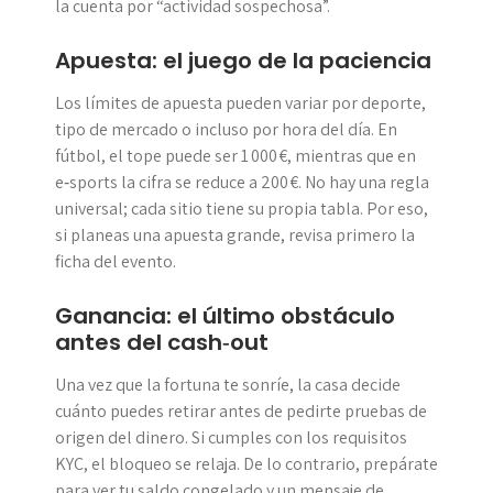
la cuenta por “actividad sospechosa”.
Apuesta: el juego de la paciencia
Los límites de apuesta pueden variar por deporte,
tipo de mercado o incluso por hora del día. En
fútbol, el tope puede ser 1 000 €, mientras que en
e‑sports la cifra se reduce a 200 €. No hay una regla
universal; cada sitio tiene su propia tabla. Por eso,
si planeas una apuesta grande, revisa primero la
ficha del evento.
Ganancia: el último obstáculo
antes del cash‑out
Una vez que la fortuna te sonríe, la casa decide
cuánto puedes retirar antes de pedirte pruebas de
origen del dinero. Si cumples con los requisitos
KYC, el bloqueo se relaja. De lo contrario, prepárate
para ver tu saldo congelado y un mensaje de