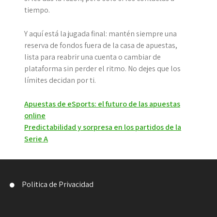
tiempo.
Y aquí está la jugada final: mantén siempre una
reserva de fondos fuera de la casa de apuestas,
lista para reabrir una cuenta o cambiar de
plataforma sin perder el ritmo. No dejes que los
límites decidan por ti.
Navegación
Apuestas de eSports: el futuro de las apuestas
online
de
Predictabilidad y sorpresa en los partidos de la
entradas
Serie A
Politica de Privacidad