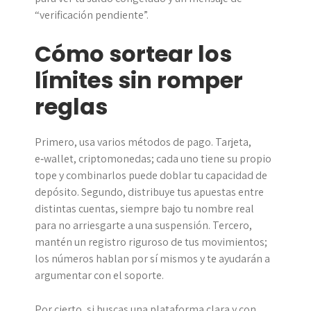
“verificación pendiente”.
Cómo sortear los
límites sin romper
reglas
Primero, usa varios métodos de pago. Tarjeta,
e‑wallet, criptomonedas; cada uno tiene su propio
tope y combinarlos puede doblar tu capacidad de
depósito. Segundo, distribuye tus apuestas entre
distintas cuentas, siempre bajo tu nombre real
para no arriesgarte a una suspensión. Tercero,
mantén un registro riguroso de tus movimientos;
los números hablan por sí mismos y te ayudarán a
argumentar con el soporte.
Por cierto, si buscas una plataforma clara y con