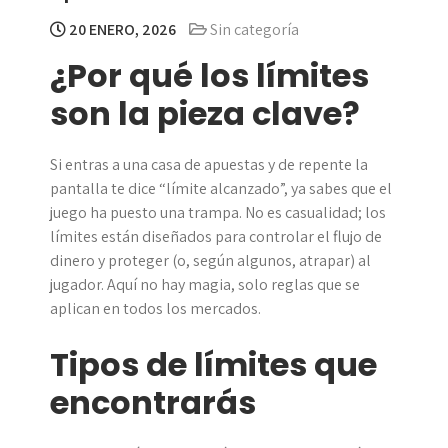
20 ENERO, 2026
Sin categoría
¿Por qué los límites
son la pieza clave?
Si entras a una casa de apuestas y de repente la
pantalla te dice “límite alcanzado”, ya sabes que el
juego ha puesto una trampa. No es casualidad; los
límites están diseñados para controlar el flujo de
dinero y proteger (o, según algunos, atrapar) al
jugador. Aquí no hay magia, solo reglas que se
aplican en todos los mercados.
Tipos de límites que
encontrarás