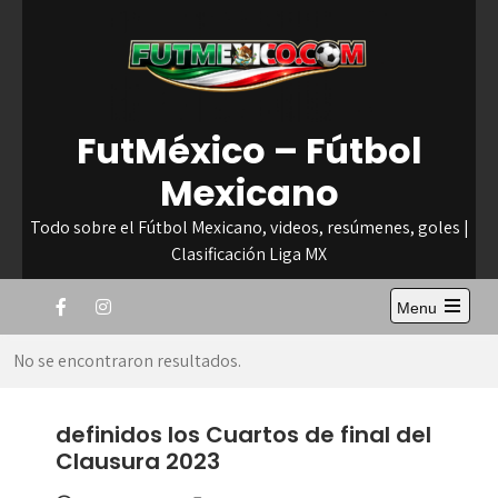
Skip
to
content
FutMéxico – Fútbol
Mexicano
Todo sobre el Fútbol Mexicano, videos, resúmenes, goles |
Clasificación Liga MX
Menu
Open
the
No se encontraron resultados.
main
menu
definidos los Cuartos de final del
Clausura 2023