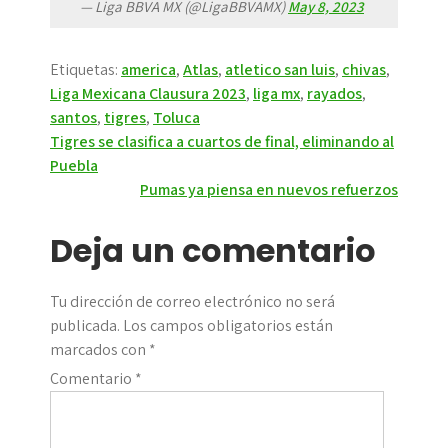
— Liga BBVA MX (@LigaBBVAMX)
May 8, 2023
Etiquetas:
america
,
Atlas
,
atletico san luis
,
chivas
,
Liga Mexicana Clausura 2023
,
liga mx
,
rayados
,
santos
,
tigres
,
Toluca
Navegación
Tigres se clasifica a cuartos de final, eliminando al
Puebla
de
Pumas ya piensa en nuevos refuerzos
entradas
Deja un comentario
Tu dirección de correo electrónico no será
publicada.
Los campos obligatorios están
marcados con
*
Comentario
*