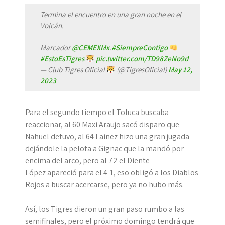
Termina el encuentro en una gran noche en el
Volcán.
Marcador
@CEMEXMx
.
#SiempreContigo
#EstoEsTigres
pic.twitter.com/TD98ZeNo9d
— Club Tigres Oficial
(@TigresOficial)
May 12,
2023
Para el segundo tiempo el Toluca buscaba
reaccionar, al 60 Maxi Araujo sacó disparo que
Nahuel detuvo, al 64 Lainez hizo una gran jugada
dejándole la pelota a Gignac que la mandó por
encima del arco, pero al 72 el Diente
López apareció para el 4-1, eso obligó a los Diablos
Rojos a buscar acercarse, pero ya no hubo más.
Así, los Tigres dieron un gran paso rumbo a las
semifinales, pero el próximo domingo tendrá que