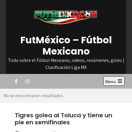
Skip
to
content
FutMéxico – Fútbol
Mexicano
Todo sobre el Fútbol Mexicano, videos, resúmenes, goles |
Clasificación Liga MX
Menu
Open
the
No se encontraron resultados.
main
menu
Tigres golea al Toluca y tiene un
pie en semifinales