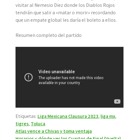
visitar al Nemesio Diez donde los Diablos Rojos
tendrán que salir a «matar o morir» recordando
que un empate global les daría el boleto a ellos.
Resumen completo del partido
Etiquetas:
Liga Mexicana Clausura 2023
,
liga mx
,
tigres
,
Toluca
Navegación
Atlas vence a Chivas y toma ventaja
Horarios y dónde ver los Cuartos de Final (Vuelta)