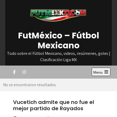
Skip
to
content
FutMéxico – Fútbol
Mexicano
Todo sobre el Fútbol Mexicano, videos, resúmenes, goles |
Clasificación Liga MX
Menu
Open
the
No se encontraron resultados.
main
menu
Vucetich admite que no fue el
mejor partido de Rayados