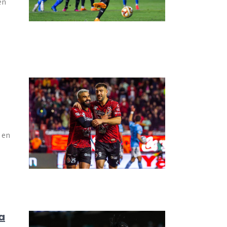
en
 en
a