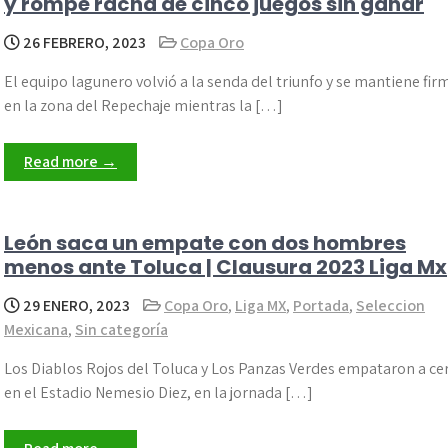
y rompe racha de cinco juegos sin ganar
26 FEBRERO, 2023
Copa Oro
El equipo lagunero volvió a la senda del triunfo y se mantiene fir
en la zona del Repechaje mientras la […]
Read more →
León saca un empate con dos hombres
menos ante Toluca | Clausura 2023 Liga Mx
29 ENERO, 2023
Copa Oro
,
Liga MX
,
Portada
,
Seleccion
Mexicana
,
Sin categoría
Los Diablos Rojos del Toluca y Los Panzas Verdes empataron a ce
en el Estadio Nemesio Diez, en la jornada […]