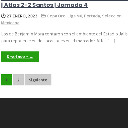
| Atlas 2-2 Santos | Jornada 4
27 ENERO, 2023
Copa Oro
,
Liga MX
,
Portada
,
Seleccion
Mexicana
Los de Benjamín Mora contaron con el ambiente del Estadio Jali
para reponerse en dos ocaciones en el marcador. Atlas […]
Read more →
Paginación
1
2
Siguiente
de
entradas