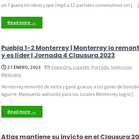
un Tijuana sin ideas y que llegó a 12 partidos consecutivos sin […
Read more →
Puebla 1-2 Monterrey | Monterrey lo remon
y es líder | Jornada 4 Clausura 2023
27 ENERO, 2023
Copa Oro
,
Liga MX
,
Portada
,
Seleccion
Mexicana
Monterrey remontó de visita y ganó gracias a los goles de Gonzál
Aguirre. Mancuello adelantó para los locales Monterrey logró […
Read more →
Atlas mantiene su invicto en el Clausura 2