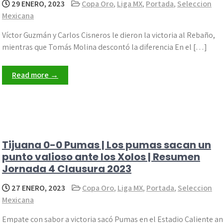
29 ENERO, 2023
Copa Oro
,
Liga MX
,
Portada
,
Seleccion
Mexicana
Víctor Guzmán y Carlos Cisneros le dieron la victoria al Rebaño,
mientras que Tomás Molina descontó la diferencia En el […]
Read more →
Tijuana 0-0 Pumas | Los pumas sacan un
punto valioso ante los Xolos | Resumen
Jornada 4 Clausura 2023
27 ENERO, 2023
Copa Oro
,
Liga MX
,
Portada
,
Seleccion
Mexicana
Empate con sabor a victoria sacó Pumas en el Estadio Caliente a