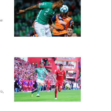
me
ro,