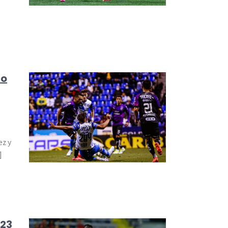
]
to
ez y
]
023