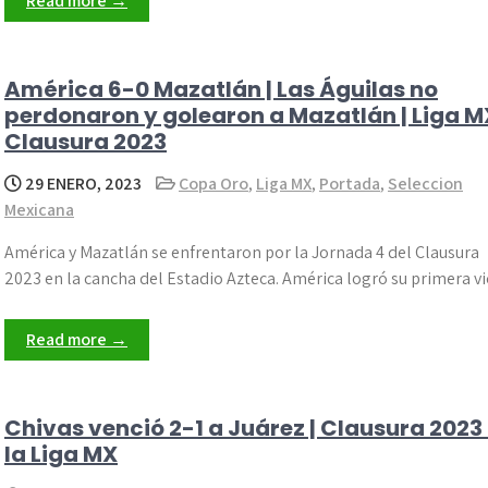
Read more →
América 6-0 Mazatlán | Las Águilas no
perdonaron y golearon a Mazatlán | Liga M
Clausura 2023
29 ENERO, 2023
Copa Oro
,
Liga MX
,
Portada
,
Seleccion
Mexicana
América y Mazatlán se enfrentaron por la Jornada 4 del Clausura
2023 en la cancha del Estadio Azteca. América logró su primera v
Read more →
Chivas venció 2-1 a Juárez | Clausura 2023
la Liga MX