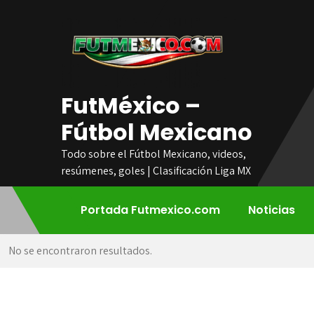
Skip
to
content
FutMéxico –
Fútbol Mexicano
Todo sobre el Fútbol Mexicano, videos,
resúmenes, goles | Clasificación Liga MX
Portada Futmexico.com
Noticias
No se encontraron resultados.