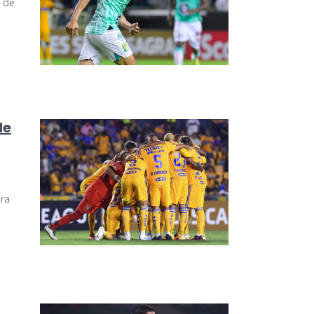
a de
de
ara