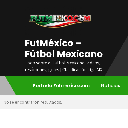
Skip
to
content
FutMéxico –
Fútbol Mexicano
Todo sobre el Fútbol Mexicano, videos,
resúmenes, goles | Clasificación Liga MX
Portada Futmexico.com
Noticias
No se encontraron resultados.