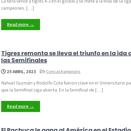
La fiera vence a tigres 4-3 en el global y se mete a la final de la lig
campeones. […]
Read more →
Tigres remonta se lleva el triunfo en la ida 
las Semifinales
25 ABRIL, 2023
Concachampions
Nahuel Guzmán y Rodolfo Cota fueron clave en el Universitario p
que la Semifinal siga abierta. En la Semifinal de […]
Read more →
El Pachuca le gana al América en el Estadio